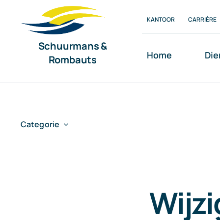
Ga
KANTOOR
CARRIÈRE
naar
inhoud
Schuurmans &
Home
Die
Rombauts
Categorie
Wijzi