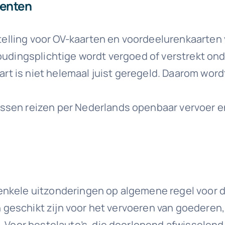
menten
jstelling voor OV-kaarten en voordeelurenkaarte
oudingsplichtige wordt vergoed of verstrekt onde
aart is niet helemaal juist geregeld. Daarom wor
ssen reizen per Nederlands openbaar vervoer en
nkele uitzonderingen op algemene regel voor de
n geschikt zijn voor het vervoeren van goederen, 
g. Voor bestelauto’s, die doorlopend afwisselen