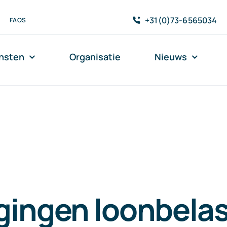
+31(0)73-6565034
FAQS
nsten
Organisatie
Nieuws
gingen loonbela