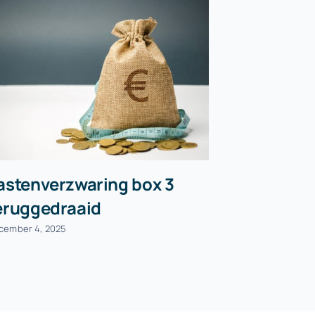
astenverzwaring box 3
Voorlopi
eruggedraaid
Belastin
cember 4, 2025
juni 18, 2026