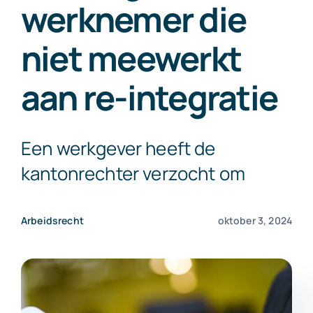
werknemer die
Exact Online
niet meewerkt
Neem contact op!
aan re-integratie
Een werkgever heeft de
kantonrechter verzocht om
Arbeidsrecht
oktober 3, 2024