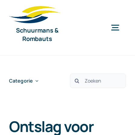
Ga
naar
inhoud
Schuurmans &
Togg
Rombauts
Navig
Home
Diensten
Zoeken
Categorie
naar:
Organisatie
Ontslag voor
Nieuws