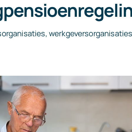
gpensioenregeli
rganisaties, werkgeversorganisaties