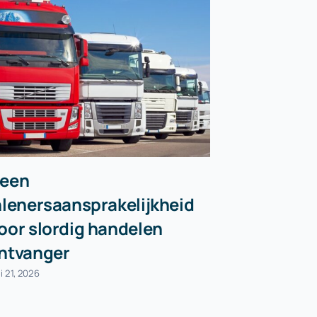
een
Personal 
nlenersaansprakelijkheid
arbovrijs
oor slordig handelen
juli 9, 2026
ntvanger
i 21, 2026