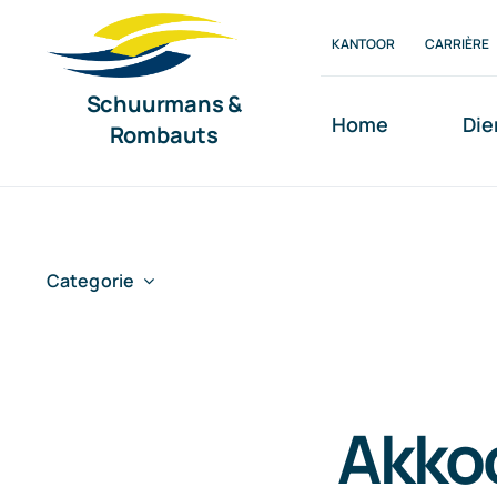
Ga
KANTOOR
CARRIÈRE
naar
inhoud
Schuurmans &
Home
Die
Rombauts
Categorie
Akko