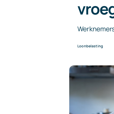
vroe
Werknemerso
Loonbelasting