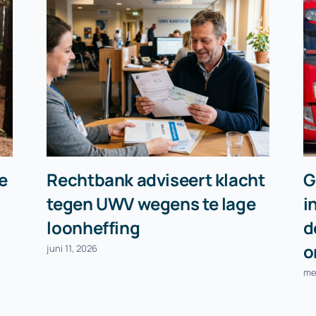
e
Rechtbank adviseert klacht
G
tegen UWV wegens te lage
i
loonheffing
d
o
juni 11, 2026
me