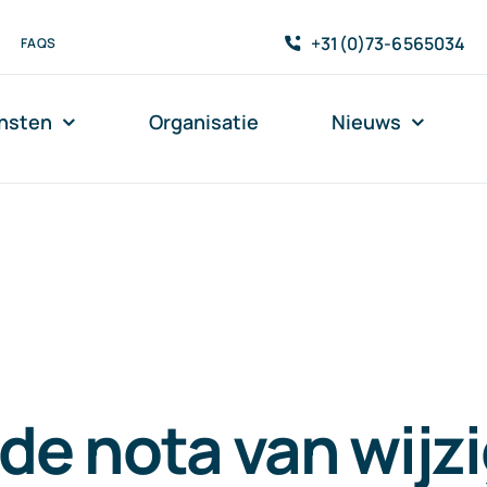
+31(0)73-6565034
FAQS
nsten
Organisatie
Nieuws
e nota van wijz