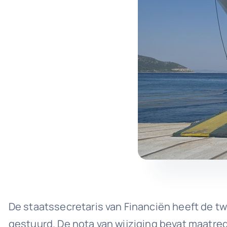
De staatssecretaris van Financiën heeft de t
gestuurd. De nota van wijziging bevat maatreg