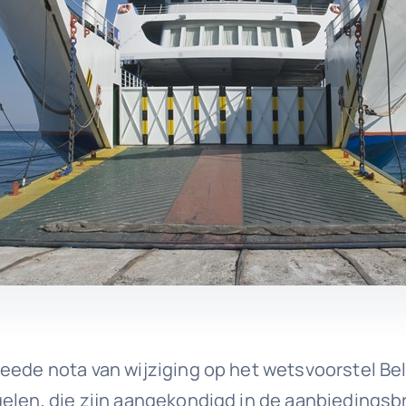
weede nota van wijziging op het wetsvoorstel B
elen, die zijn aangekondigd in de aanbiedingsbri