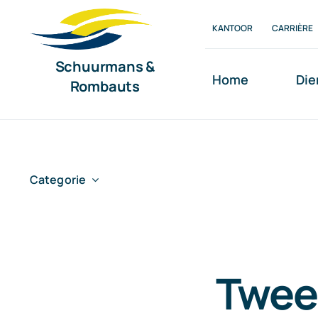
Ga
KANTOOR
CARRIÈRE
naar
inhoud
Schuurmans &
Home
Die
Rombauts
Categorie
Tweed