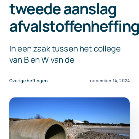
tweede aanslag
Exact Online
afvalstoffenheffin
Neem contact op!
In een zaak tussen het college
van B en W van de
Overige heffingen
november 14, 2024