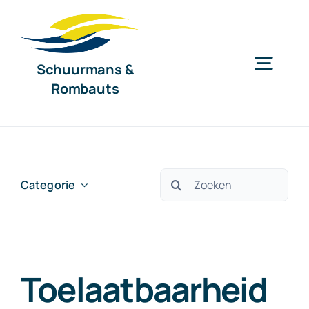
Ga
naar
inhoud
Schuurmans &
Togg
Rombauts
Navig
Home
Diensten
Zoeken
Categorie
naar:
Organisatie
Toelaatbaarheid
Nieuws