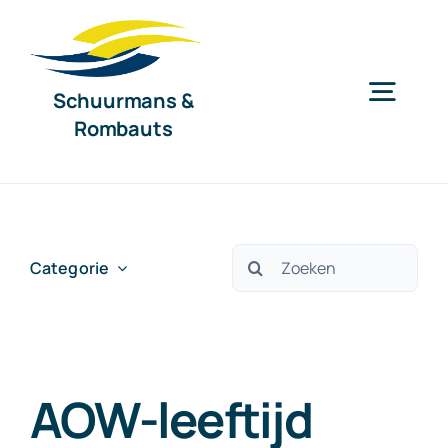
Ga
naar
inhoud
Schuurmans &
Togg
Rombauts
Navig
Home
Diensten
Zoeken
Categorie
naar:
Organisatie
AOW-leeftijd
Nieuws