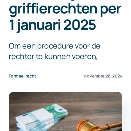
griffierechten per
Exact Online
1 januari 2025
Neem contact op!
Om een procedure voor de
rechter te kunnen voeren,
Formeel recht
november 28, 2024