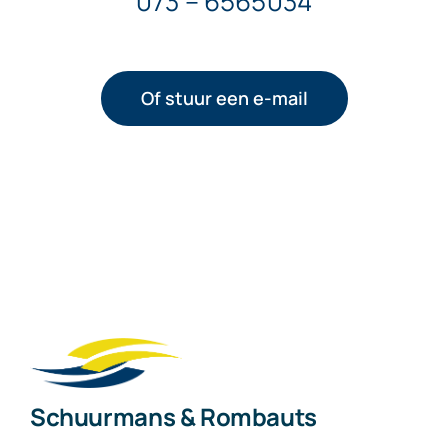
073 – 6565034
Of stuur een e-mail
Schuurmans & Rombauts