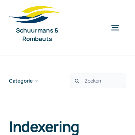
Ga
naar
inhoud
Schuurmans &
Togg
Rombauts
Navig
Home
Diensten
Zoeken
Categorie
naar:
Organisatie
Indexering
Nieuws