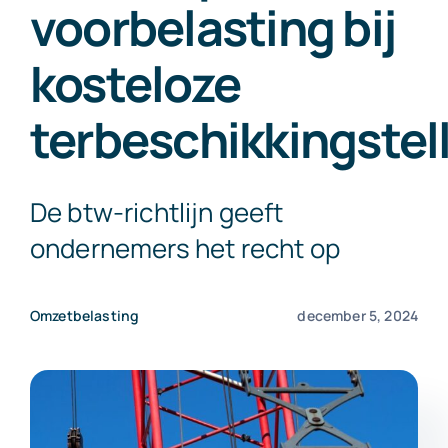
voorbelasting bij
Exact Online
kosteloze
Neem contact op!
terbeschikkingstel
De btw-richtlijn geeft
ondernemers het recht op
Omzetbelasting
december 5, 2024