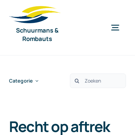
Ga
naar
inhoud
Schuurmans &
Togg
Rombauts
Navig
Home
Diensten
Zoeken
Categorie
naar:
Organisatie
Recht op aftrek
Nieuws