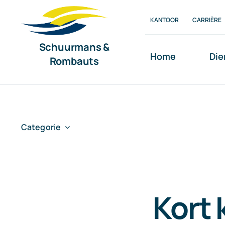
Ga
KANTOOR
CARRIÈRE
naar
inhoud
Schuurmans &
Home
Die
Rombauts
Categorie
Kort 