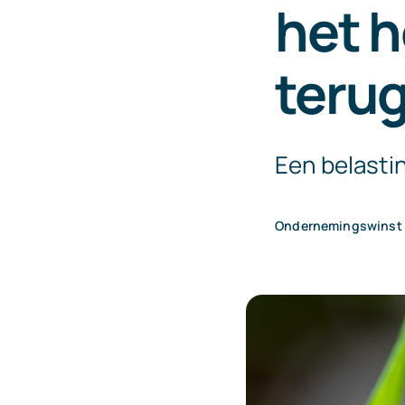
het h
teru
Een belasti
Ondernemingswinst