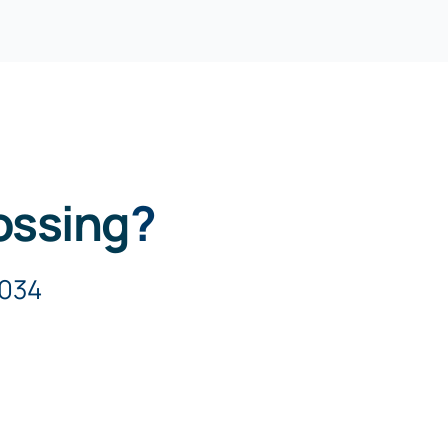
ossing
?
5034