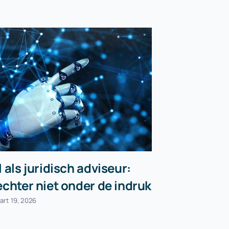
I als juridisch adviseur:
Maatrege
echter niet onder de indruk
april 23, 2026
art 19, 2026