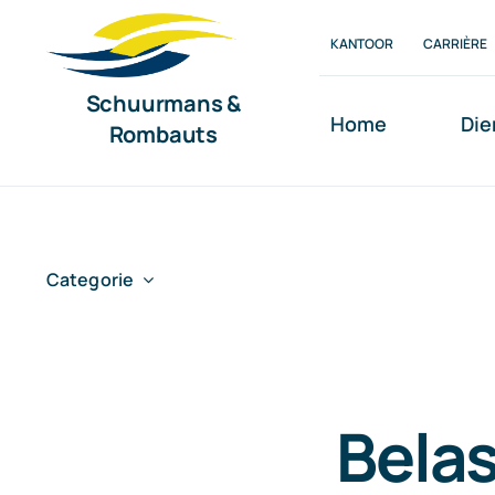
Ga
KANTOOR
CARRIÈRE
naar
inhoud
Schuurmans &
Home
Die
Rombauts
Categorie
Belas