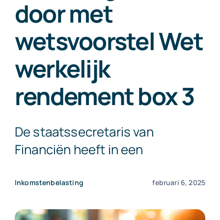
door met
Exact Online
wetsvoorstel Wet
Neem contact op!
werkelijk
rendement box 3
De staatssecretaris van
Financiën heeft in een
Inkomstenbelasting
februari 6, 2025