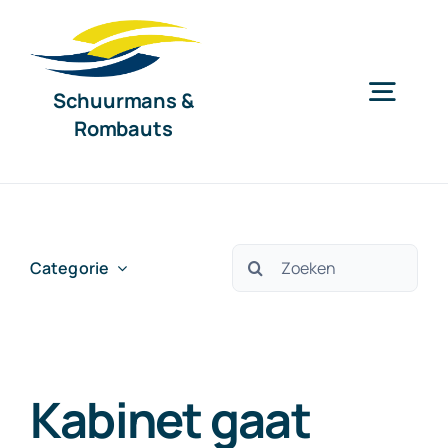
Ga
naar
inhoud
Schuurmans &
Togg
Rombauts
Navig
Home
Diensten
Zoeken
Categorie
naar:
Organisatie
Kabinet gaat
Nieuws