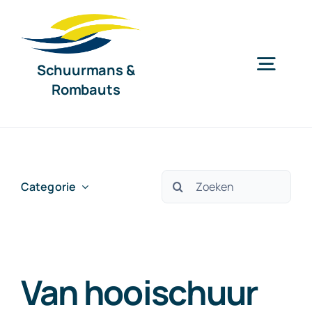
Ga
naar
inhoud
Schuurmans &
Togg
Rombauts
Navig
Home
Diensten
Zoeken
Categorie
naar:
Organisatie
Van hooischuur
Nieuws