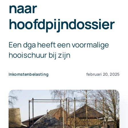
naar
Exact Online
hoofdpijndossier
Neem contact op!
Een dga heeft een voormalige
hooischuur bij zijn
Inkomstenbelasting
februari 20, 2025