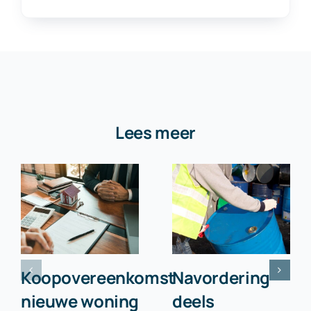
Lees meer
Koopovereenkomst
Navordering
nieuwe woning
deels