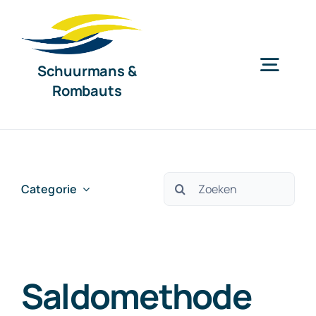
Ga
naar
inhoud
Schuurmans &
Togg
Rombauts
Navig
Home
Diensten
Zoeken
Categorie
naar:
Organisatie
Saldomethode
Nieuws