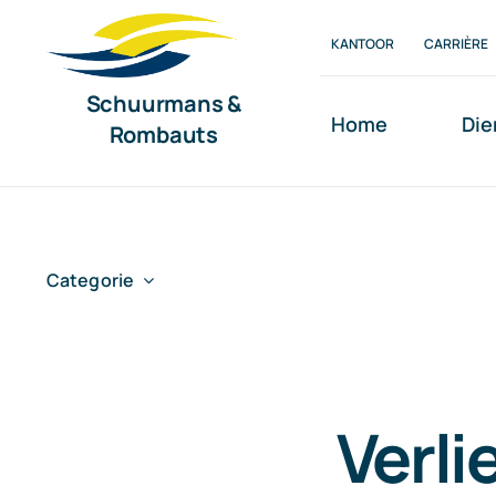
Ga
KANTOOR
CARRIÈRE
naar
inhoud
Schuurmans &
Home
Die
Rombauts
Categorie
Verli