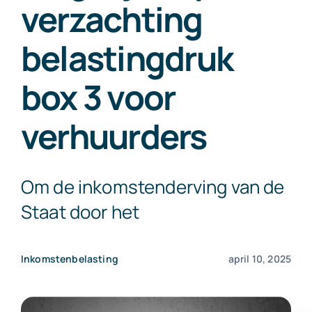
verzachting
Exact Online
belastingdruk
Neem contact op!
box 3 voor
verhuurders
Om de inkomstenderving van de
Staat door het
Inkomstenbelasting
april 10, 2025