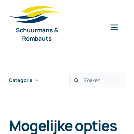
Ga
naar
inhoud
Schuurmans &
Togg
Rombauts
Navig
Home
Diensten
Zoeken
Categorie
naar:
Organisatie
Mogelijke opties
Nieuws