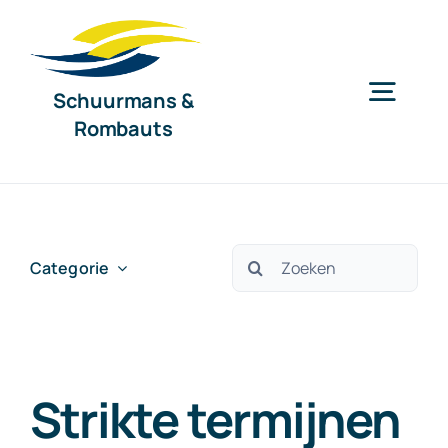
Ga
naar
inhoud
Schuurmans &
Togg
Rombauts
Navig
Home
Diensten
Zoeken
Categorie
naar:
Organisatie
Strikte termijnen
Nieuws