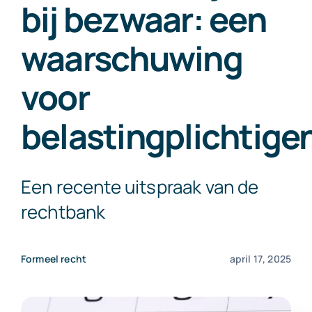
bij bezwaar: een
Exact Online
waarschuwing
Neem contact op!
voor
belastingplichtige
Een recente uitspraak van de
rechtbank
Formeel recht
april 17, 2025