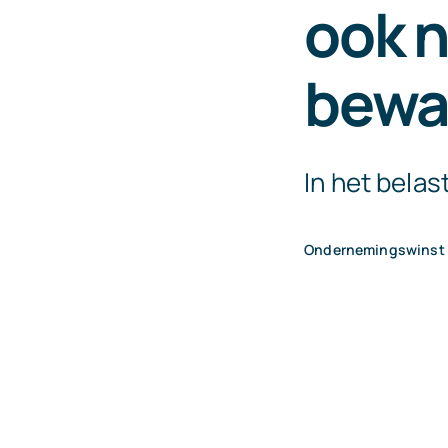
ook n
bewa
In het belas
Ondernemingswinst