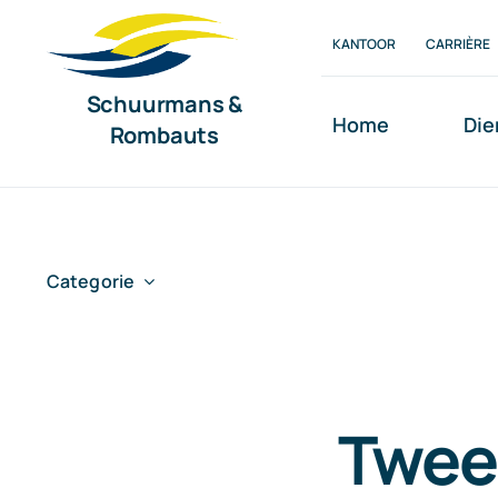
Ga
KANTOOR
CARRIÈRE
naar
inhoud
Schuurmans &
Home
Die
Rombauts
Categorie
Twee