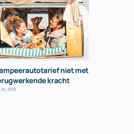
ampeerautotarief niet met
Tijdelijk
erugwerkende kracht
vrachtwa
septemb
i 24, 2025
mei 28, 2026