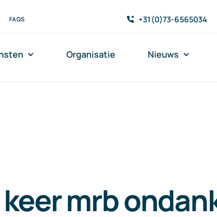
+31(0)73-6565034
FAQS
nsten
Organisatie
Nieuws
 keer mrb ondan