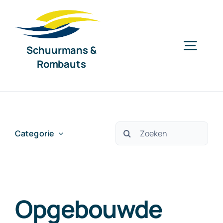
Ga
naar
inhoud
Schuurmans &
Togg
Rombauts
Navig
Home
Diensten
Zoeken
Categorie
naar:
Organisatie
Opgebouwde
Nieuws