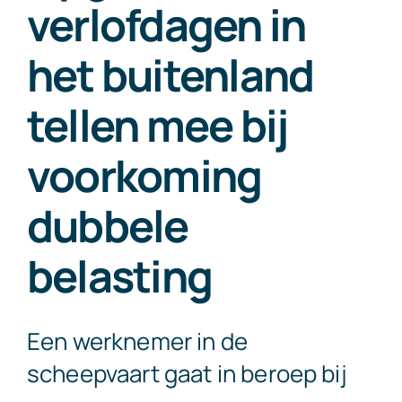
verlofdagen in
Exact Online
het buitenland
Neem contact op!
tellen mee bij
voorkoming
dubbele
belasting
Een werknemer in de
scheepvaart gaat in beroep bij