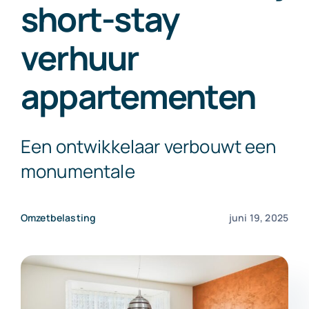
short-stay
Exact Online
verhuur
Neem contact op!
appartementen
Een ontwikkelaar verbouwt een
monumentale
Omzetbelasting
juni 19, 2025