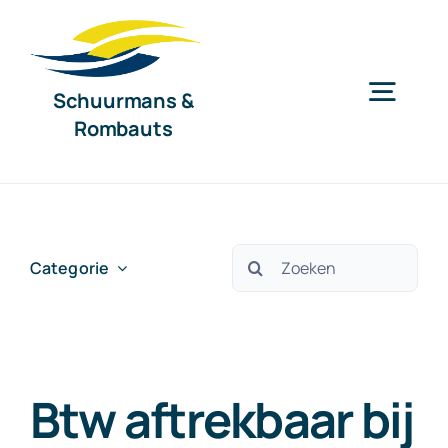
Ga
naar
inhoud
Schuurmans &
Togg
Rombauts
Navig
Home
Diensten
Zoeken
Categorie
naar:
Organisatie
Btw aftrekbaar bij
Nieuws