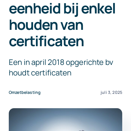
eenheid bij enkel
Exact Online
houden van
Neem contact op!
certificaten
Een in april 2018 opgerichte bv
houdt certificaten
Omzetbelasting
juli 3, 2025