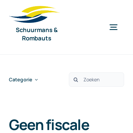
Ga
naar
inhoud
Schuurmans &
Togg
Rombauts
Navig
Home
Diensten
Zoeken
Categorie
naar:
Organisatie
Geen fiscale
Nieuws