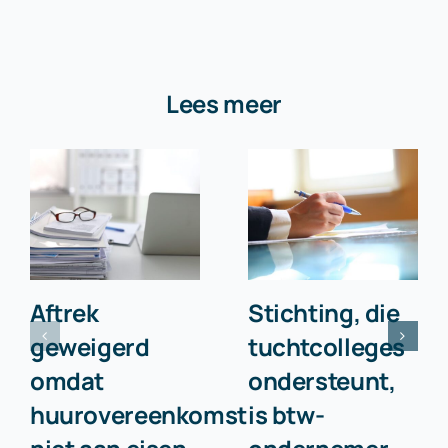
Lees meer
Aftrek
Stichting, die
geweigerd
tuchtcolleges
omdat
ondersteunt,
huurovereenkomst
is btw-