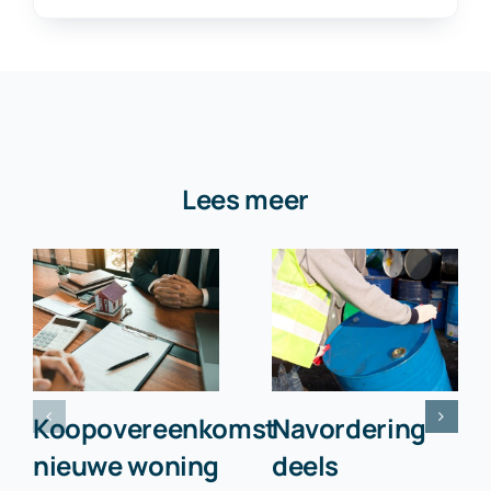
Lees meer
Koopovereenkomst
Navordering
nieuwe woning
deels