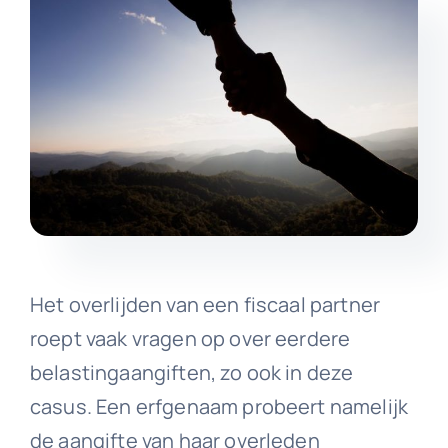
Het overlijden van een fiscaal partner
roept vaak vragen op over eerdere
belastingaangiften, zo ook in deze
casus. Een erfgenaam probeert namelijk
de aangifte van haar overleden