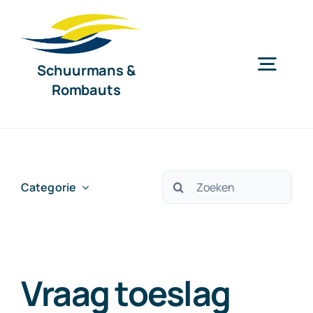
Ga
naar
inhoud
Schuurmans &
Togg
Rombauts
Navig
Home
Diensten
Zoeken
Categorie
naar:
Organisatie
Vraag toeslag
Nieuws