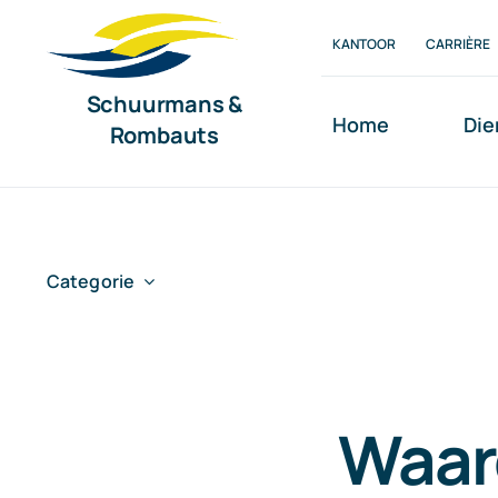
Ga
KANTOOR
CARRIÈRE
naar
inhoud
Schuurmans &
Home
Die
Rombauts
Categorie
Waar