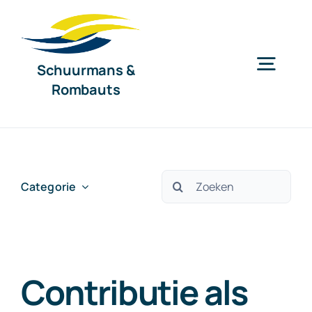
Ga
naar
inhoud
Schuurmans &
Togg
Rombauts
Navig
Home
Diensten
Zoeken
Categorie
naar:
Organisatie
Contributie als
Nieuws