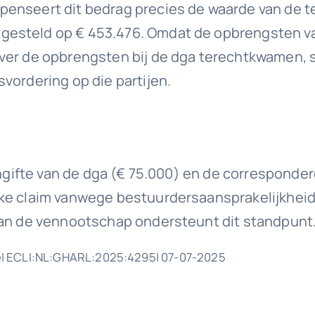
penseert dit bedrag precies de waarde van de t
esteld op € 453.476. Omdat de opbrengsten van
ver de opbrengsten bij de dga terechtkwamen, st
vordering op die partijen.
aangifte van de dga (€ 75.000) en de correspond
e claim vanwege bestuurdersaansprakelijkheid, s
van de vennootschap ondersteunt dit standpunt
e| ECLI:NL:GHARL:2025:4295| 07-07-2025