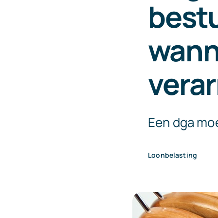
bestu
wanne
vera
Een dga moe
Loonbelasting