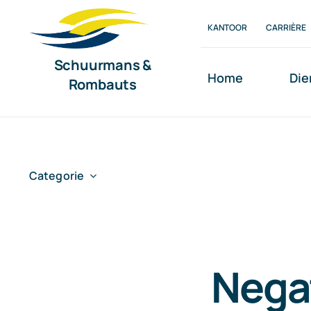
Ga
KANTOOR
CARRIÈRE
naar
inhoud
Schuurmans &
Home
Die
Rombauts
Categorie
Negat