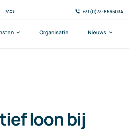
+31(0)73-6565034
FAQS
nsten
Organisatie
Nieuws
ief loon bij