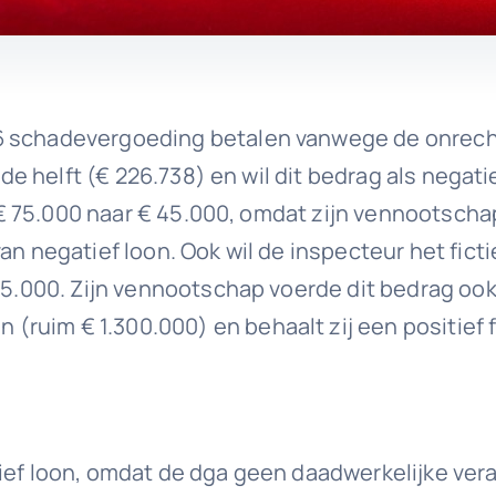
6 schadevergoeding betalen vanwege de onrech
t de helft (€ 226.738) en wil dit bedrag als negat
an € 75.000 naar € 45.000, omdat zijn vennootscha
an negatief loon. Ook wil de inspecteur het fict
 75.000. Zijn vennootschap voerde dit bedrag ook
uim € 1.300.000) en behaalt zij een positief fi
tief loon, omdat de dga geen daadwerkelijke ver