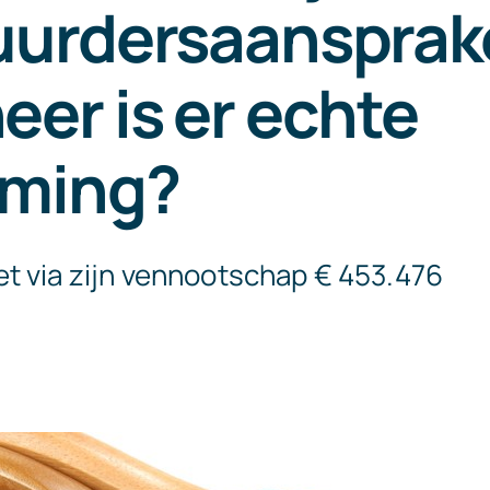
urdersaansprake
er is er echte
rming?
t via zijn vennootschap € 453.476