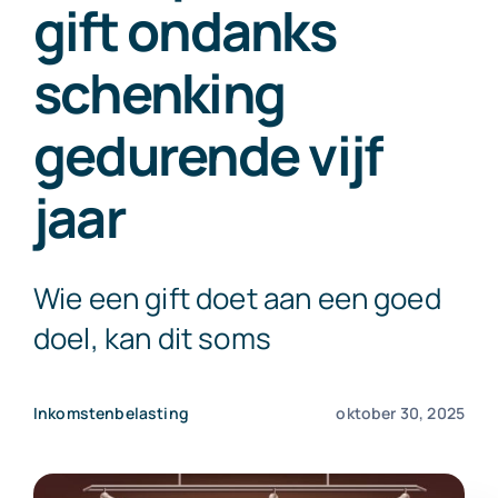
gift ondanks
Exact Online
schenking
Neem contact op!
gedurende vijf
jaar
Wie een gift doet aan een goed
doel, kan dit soms
Inkomstenbelasting
oktober 30, 2025