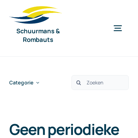
Ga
naar
inhoud
Schuurmans &
Togg
Rombauts
Navig
Home
Diensten
Zoeken
Categorie
naar:
Organisatie
Geen periodieke
Nieuws