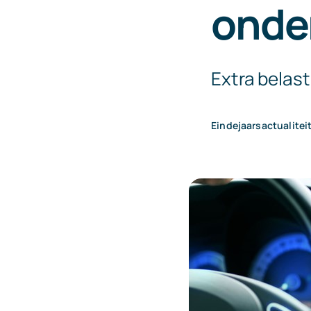
onde
Extra belas
Eindejaarsactualitei