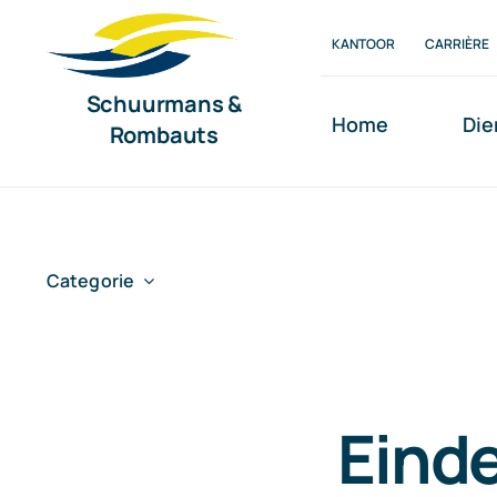
Ga
KANTOOR
CARRIÈRE
naar
inhoud
Schuurmans &
Home
Die
Rombauts
Categorie
Einde