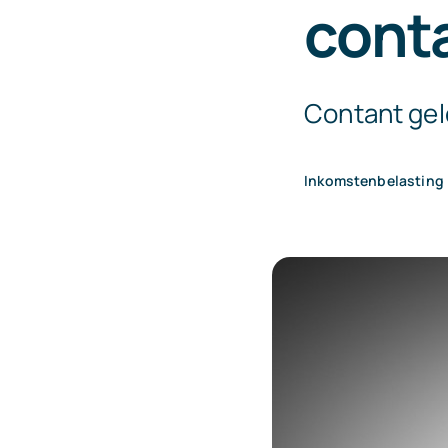
cont
Contant geld
Inkomstenbelasting