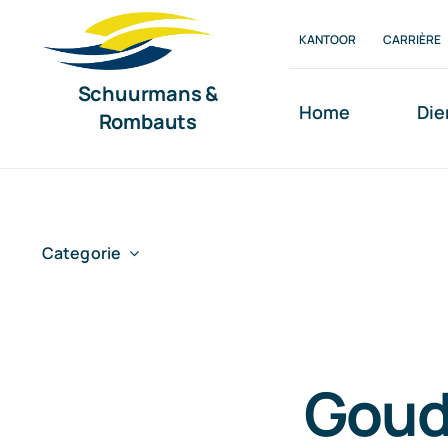
Ga
KANTOOR
CARRIÈRE
naar
inhoud
Schuurmans &
Home
Die
Rombauts
Categorie
Goud