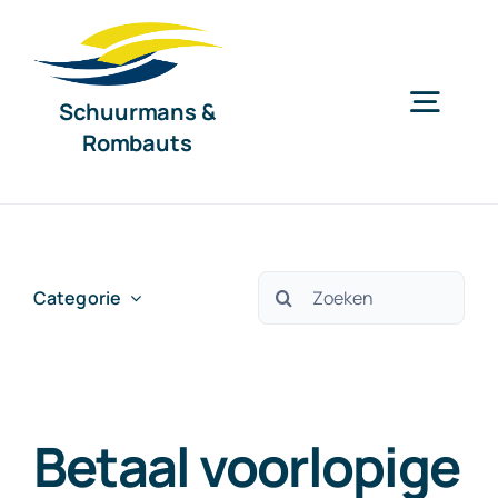
Ga
naar
inhoud
Schuurmans &
Togg
Rombauts
Navig
Home
Diensten
Zoeken
Categorie
naar:
Organisatie
Betaal voorlopige
Nieuws