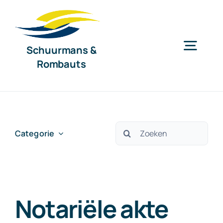
Ga
naar
inhoud
Schuurmans &
Togg
Rombauts
Navig
Home
Diensten
Zoeken
Categorie
naar:
Organisatie
Notariële akte
Nieuws