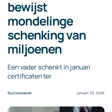
bewijst
Exact Online
mondelinge
Neem contact op!
schenking van
miljoenen
Een vader schenkt in januari
certificaten ter
Successiewet
januari 29, 2026