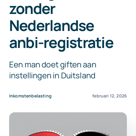
zonder
Exact Online
Nederlandse
Neem contact op!
anbi-registratie
Een man doet giften aan
instellingen in Duitsland
Inkomstenbelasting
februari 12, 2026