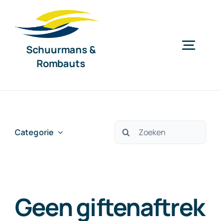
Ga
naar
inhoud
Schuurmans &
Togg
Rombauts
Navig
Home
Diensten
Zoeken
Categorie
naar:
Organisatie
Geen giftenaftrek
Nieuws