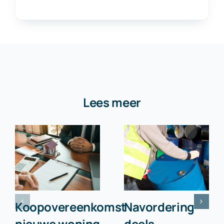
Lees meer
Koopovereenkomst
Navordering
nieuwe woning
deels