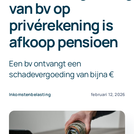
van bv op
Exact Online
privérekening is
Neem contact op!
afkoop pensioen
Een bv ontvangt een
schadevergoeding van bijna €
Inkomstenbelasting
februari 12, 2026