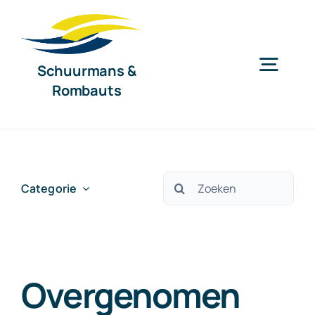
Ga
naar
inhoud
Schuurmans &
Togg
Rombauts
Navig
Home
Diensten
Zoeken
Categorie
naar:
Organisatie
Overgenomen
Nieuws