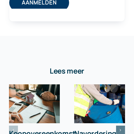
Lees meer
Koopovereenkomst
Navordering