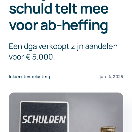
schuld telt mee
Exact Online
voor ab-heffing
Neem contact op!
Een dga verkoopt zijn aandelen
voor € 5.000.
Inkomstenbelasting
juni 4, 2026