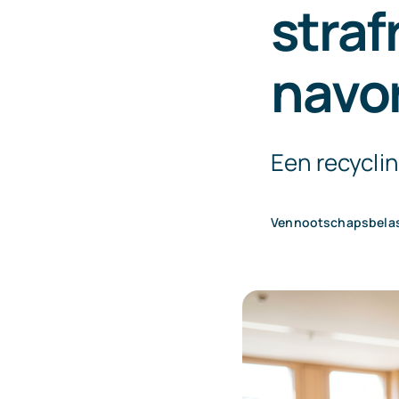
straf
navor
Een recyclin
Vennootschapsbela