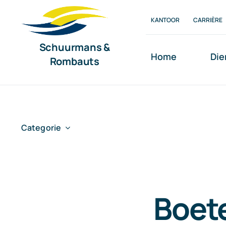
Ga
KANTOOR
CARRIÈRE
naar
inhoud
Schuurmans &
Home
Die
Rombauts
Categorie
Boete