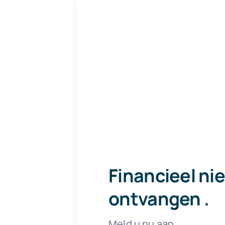
Financieel ni
ontvangen
.
Meld u nu aan.