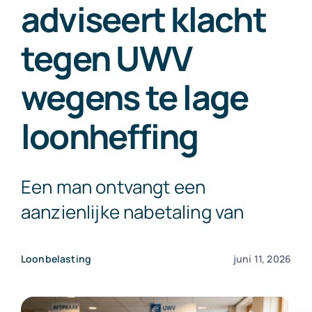
adviseert klacht
Exact Online
tegen UWV
Neem contact op!
wegens te lage
loonheffing
Een man ontvangt een
aanzienlijke nabetaling van
Loonbelasting
juni 11, 2026