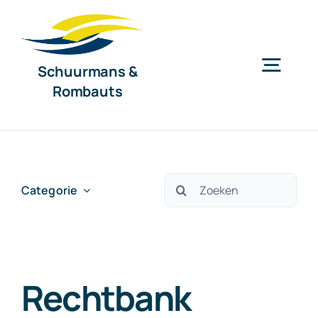
Ga
naar
inhoud
Schuurmans &
Togg
Rombauts
Navig
Home
Diensten
Zoeken
Categorie
naar:
Organisatie
Rechtbank
Nieuws