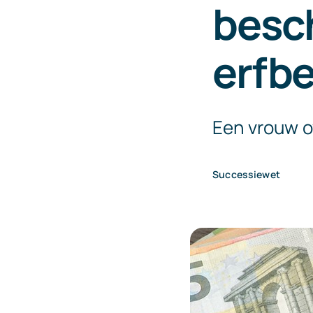
besc
erfbe
Een vrouw ov
Successiewet