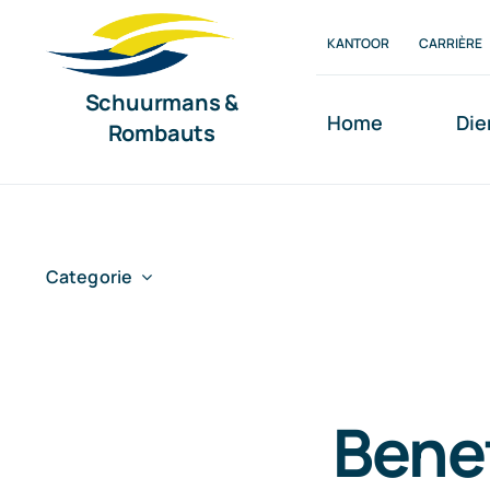
Ga
KANTOOR
CARRIÈRE
naar
inhoud
Schuurmans &
Home
Die
Rombauts
Categorie
Benef