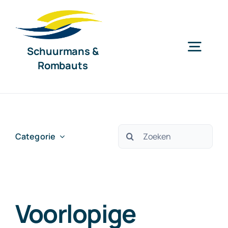
Ga
naar
inhoud
Schuurmans &
Togg
Rombauts
Navig
Home
Diensten
Zoeken
Categorie
naar:
Organisatie
Voorlopige
Nieuws