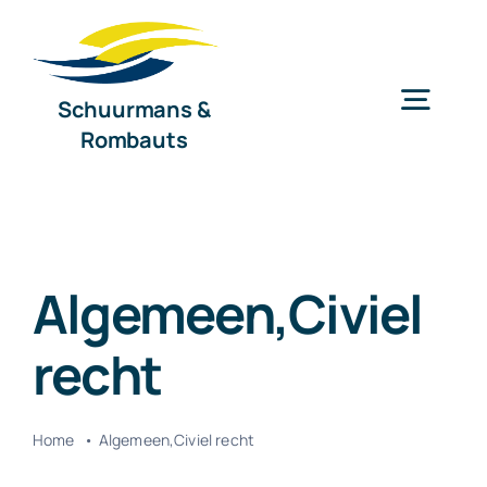
Ga
naar
inhoud
Schuurmans &
Togg
Rombauts
Navig
Home
Diensten
Algemeen,Civiel
recht
Organisatie
Nieuws
Home
Algemeen,Civiel recht