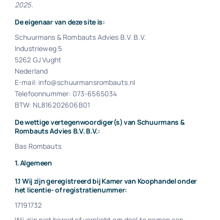
2025.
Exact Online
De eigenaar van deze site is:
Schuurmans & Rombauts Advies B.V. B.V.
Neem contact op!
Industrieweg 5
5262 GJ Vught
Nederland
E-mail:
info@
schuurmansrombauts.nl
Telefoonnummer: 073-6565034
BTW: NL816202606B01
De wettige vertegenwoordiger(s) van Schuurmans &
Rombauts Advies B.V. B.V.:
Bas Rombauts
1. Algemeen
1.1 Wij zijn geregistreerd bij Kamer van Koophandel onder
het licentie- of registratienummer:
17191732
Wij zijn niet bereid of verplicht om deel te nemen aan