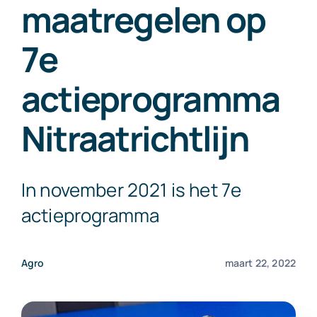
maatregelen op
Exact Online
7e
Neem contact op!
actieprogramma
Nitraatrichtlijn
In november 2021 is het 7e
actieprogramma
Agro
maart 22, 2022