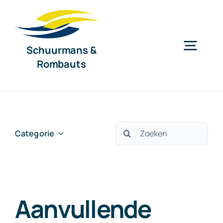
Ga
naar
inhoud
Schuurmans &
Togg
Rombauts
Navig
Home
Diensten
Zoeken
Categorie
naar:
Organisatie
Aanvullende
Nieuws