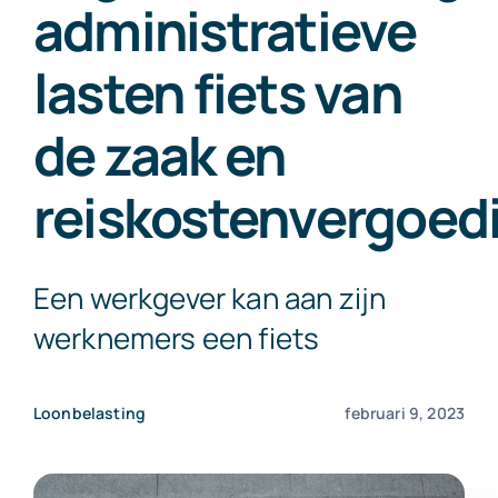
administratieve
Exact Online
lasten fiets van
Neem contact op!
de zaak en
reiskostenvergoed
Een werkgever kan aan zijn
werknemers een fiets
Loonbelasting
februari 9, 2023