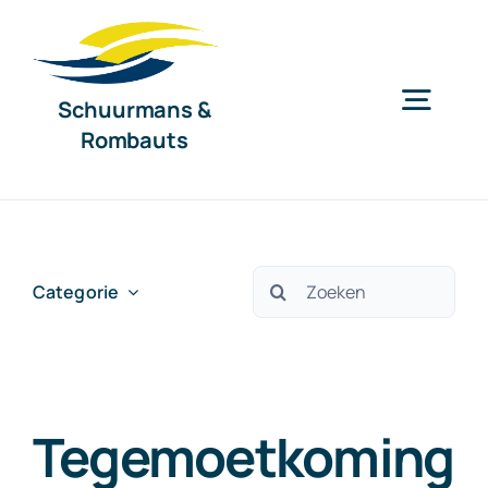
Ga
naar
inhoud
Schuurmans &
Togg
Rombauts
Navig
Home
Diensten
Zoeken
Categorie
naar:
Organisatie
Tegemoetkoming
Nieuws