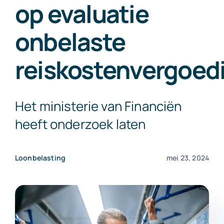
op evaluatie
Exact Online
onbelaste
Neem contact op!
reiskostenvergoed
Het ministerie van Financiën
heeft onderzoek laten
Loonbelasting
mei 23, 2024