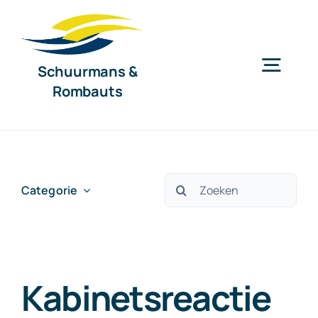
Ga
naar
inhoud
Schuurmans &
Togg
Rombauts
Navig
Home
Diensten
Zoeken
Categorie
naar:
Organisatie
Kabinetsreactie
Nieuws