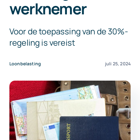
werknemer
Exact Online
Voor de toepassing van de 30%-
Neem contact op!
regeling is vereist
Loonbelasting
juli 25, 2024