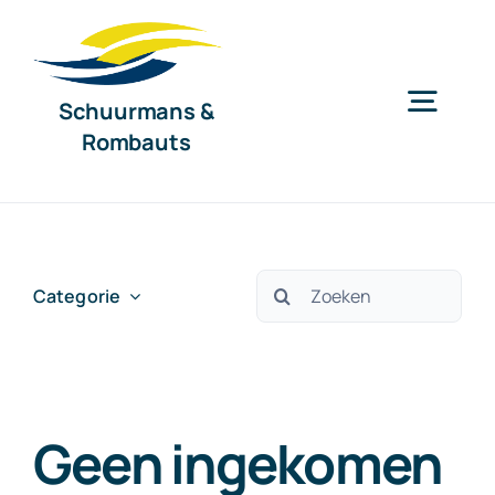
Ga
naar
inhoud
Schuurmans &
Togg
Rombauts
Navig
Home
Diensten
Zoeken
Categorie
naar:
Organisatie
Geen ingekomen
Nieuws