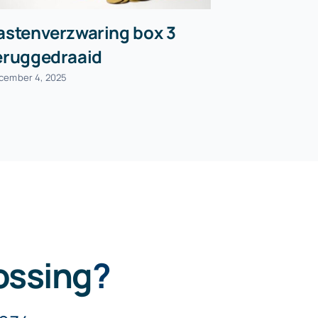
astenverzwaring box 3
Voorlopi
eruggedraaid
Belastin
cember 4, 2025
juni 18, 2026
ossing
?