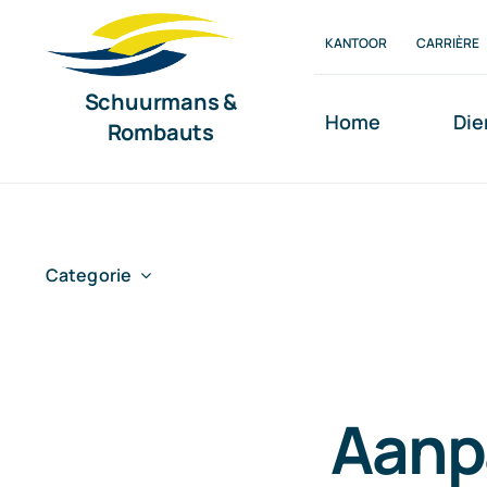
Ga
KANTOOR
CARRIÈRE
naar
inhoud
Schuurmans &
Home
Die
Rombauts
Categorie
Aanp