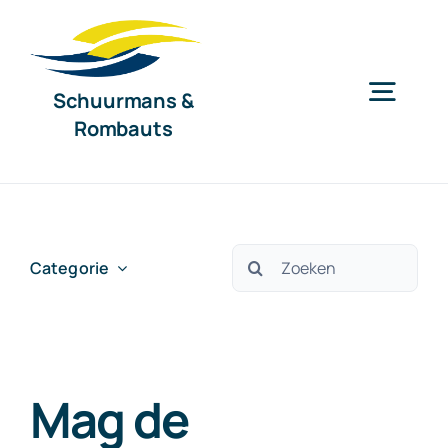
Ga
naar
inhoud
Schuurmans &
Togg
Rombauts
Navig
Home
Diensten
Zoeken
Categorie
naar:
Organisatie
Mag de
Nieuws