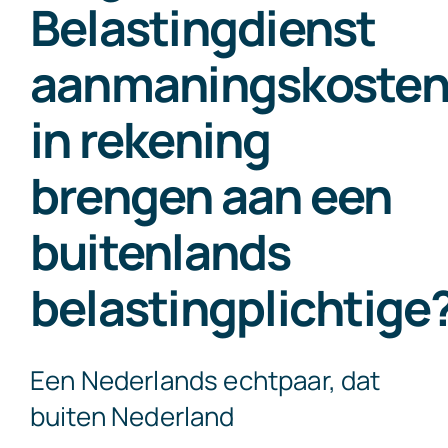
Belastingdienst
Exact Online
aanmaningskoste
Neem contact op!
in rekening
brengen aan een
buitenlands
belastingplichtige
Een Nederlands echtpaar, dat
buiten Nederland