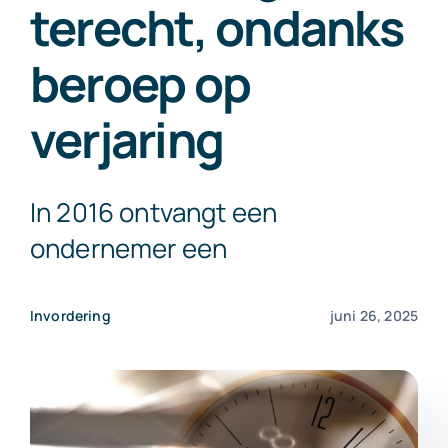
terecht, ondanks
Exact Online
beroep op
Neem contact op!
verjaring
In 2016 ontvangt een
ondernemer een
Invordering
juni 26, 2025